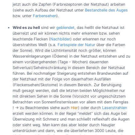
jetzt auch die Zapfen (Farbrezeptoren der Netzhaut) arbeiten
(siehe auch Aufbau der Netzhaut unter
Bestandteile des Auges
bzw. unter
Farbensehen
).
Wird es zu hell
sind wir
geblendet
, das heißt die Netzhaut ist
überreizt und wir können nichts mehr erkennen bzw. sehen
leuchtende Flecken (
Nachbilder
) oder erkennen nur noch
überstrahltes Weiß (s.a.
Farbspiele der Natur
über die Farben
der Sonne). Wird die Lichtintensität noch größer, können
Wassereinlagerungen (Ödeme) in der Netzhaut entstehen und zu
einem vorübergehenden (Tage - Wochen) dauernden
Sehverlust/Seheinschränkung in diesem Bereich der Netzhaut
führen. Bei nochmaliger Steigerung entstehen Brandwunden auf
der Netzhaut mit der Folge von dauerhaften Ausfällen
(Fleckensehen/Skotome) in diesem Bereich. Zur Beruhigung
muß gesagt werden, daß die letzten beiden Möglichkeiten nur
mit direktem Sehen in die Sonne (Vorsicht vor ungeschütztem
Betrachten von Sonnenfinsternissen vor allem mit dem Fernglas
! -> zu Beachtendes siehe auch
Hier
) oder durch
Laserstrahlen
erzielt werden können. In der Regel “meldet” sich das Auge bei
Überreizung mit Schmerz und man schließt reflexhaft die Augen
oder sieht weg. Man kann das aber leider durch Neugier
unterdrücken und dann, wie die überlieferten 3000 Leute, die