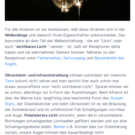
Für alle Anderen ist nur bedeutsam, daß diese Strahlen sich in der
Wellenlänge
und dadurch ihren Eigenschaften unterscheiden. Das
besondere an dem Teil der Wellenstrahlung - die wir “Licht” oder
auch “
sichtbares Licht
” nennen - ist, daß wir Rezeptoren dafür
haben und sie wahrnehmen (Sehen) können. Näheres zu den
Rezeptoren unter
Farbensehen
,
Sehvorgang
und
Bestandteile des
Auges
.
Ultraviolett- und Infrarotstrahlung
können zumindest wir (manche
Tiere
schon) nicht sehen und man spricht hier auch schon mal
etwas unzutreffend vom “nicht sichtbaren Licht”. Spüren können wir
es schon, allerdings nur in Form der Auswirkungen. Beim Infrarot ist
dies die Wärme bzw. langfristig eine bestimmte Form des
Grauen
Stars
, der Glasbläserstar und beim Ultraviolett ist es die Bräunung,
der Sonnenbrand und im schlimmsten Fall Schädigungen von Haut
und Auge.
Polarisiertes Licht
entsteht, wenn die in verschiedene
Richtungen schwingenden Lichtwellen gefiltert werden und nur eine
Schwingungsebene bleibt.
Bienen
z.B. können dies zur Orientierung
nutzen, unsere Augen können dies bauartbedingt nicht