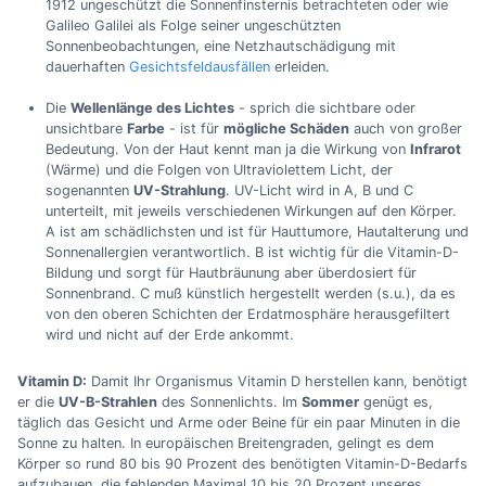
1912 ungeschützt die Sonnenfinsternis betrachteten oder wie
Galileo Galilei als Folge seiner ungeschützten
Sonnenbeobachtungen, eine Netzhautschädigung mit
dauerhaften
Gesichtsfeldausfällen
erleiden.
Die
Wellenlänge des Lichtes
- sprich die sichtbare oder
unsichtbare
Farbe
- ist für
mögliche Schäden
auch von großer
Bedeutung. Von der Haut kennt man ja die Wirkung von
Infrarot
(Wärme) und die Folgen von Ultraviolettem Licht, der
sogenannten
UV-Strahlung
. UV-Licht wird in A, B und C
unterteilt, mit jeweils verschiedenen Wirkungen auf den Körper.
A ist am schädlichsten und ist für Hauttumore, Hautalterung und
Sonnenallergien verantwortlich. B ist wichtig für die Vitamin-D-
Bildung und sorgt für Hautbräunung aber überdosiert für
Sonnenbrand. C muß künstlich hergestellt werden (s.u.), da es
von den oberen Schichten der Erdatmosphäre herausgefiltert
wird und nicht auf der Erde ankommt.
Vitamin D:
Damit Ihr Organismus Vitamin D herstellen kann, benötigt
er die
UV-B-Strahlen
des Sonnenlichts. Im
Sommer
genügt es,
täglich das Gesicht und Arme oder Beine für ein paar Minuten in die
Sonne zu halten. In europäischen Breitengraden, gelingt es dem
Körper so rund 80 bis 90 Prozent des benötigten Vitamin-D-Bedarfs
aufzubauen. die fehlenden Maximal 10 bis 20 Prozent unseres