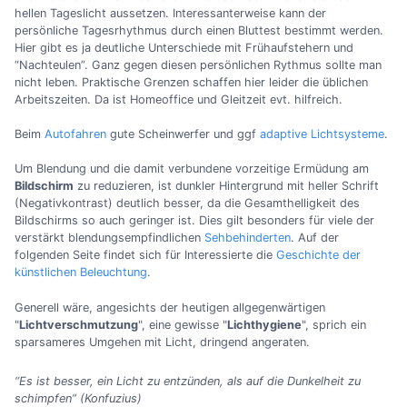
hellen Tageslicht aussetzen. Interessanterweise kann der
persönliche Tagesrhythmus durch einen Bluttest bestimmt werden.
Hier gibt es ja deutliche Unterschiede mit Frühaufstehern und
“Nachteulen”. Ganz gegen diesen persönlichen Rythmus sollte man
nicht leben. Praktische Grenzen schaffen hier leider die üblichen
Arbeitszeiten. Da ist Homeoffice und Gleitzeit evt. hilfreich.
Beim
Autofahren
gute Scheinwerfer und ggf
adaptive Lichtsysteme
.
Um Blendung und die damit verbundene vorzeitige Ermüdung am
Bildschirm
zu reduzieren, ist dunkler Hintergrund mit heller Schrift
(Negativkontrast) deutlich besser, da die Gesamthelligkeit des
Bildschirms so auch geringer ist. Dies gilt besonders für viele der
verstärkt blendungsempfindlichen
Sehbehinderten
. Auf der
folgenden Seite findet sich für Interessierte die
Geschichte der
künstlichen Beleuchtung
.
Generell wäre, angesichts der heutigen allgegenwärtigen
"
Lichtverschmutzung
", eine gewisse "
Lichthygiene
", sprich ein
sparsameres Umgehen mit Licht, dringend angeraten.
“Es ist besser, ein Licht zu entzünden, als auf die Dunkelheit zu
schimpfen” (Konfuzius)