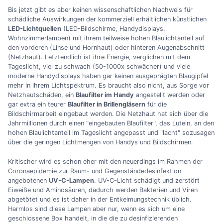
Bis jetzt gibt es aber keinen wissenschaftlichen Nachweis für
schädliche Auswirkungen der kommerziell erhältlichen künstlichen
LED-Lichtquellen
(LED-Bildschirme, Handydisplays,
Wohnzimmerlampen) mit ihrem teilweise hohen Blaulichtanteil auf
den vorderen (Linse und Hornhaut) oder hinteren Augenabschnitt
(Netzhaut). Letztendlich ist ihre Energie, verglichen mit dem
Tageslicht, viel zu schwach (50-1000x schwächer) und viele
moderne Handydisplays haben gar keinen ausgeprägten Blaugipfel
mehr in ihrem Lichtspektrum. Es braucht also nicht, aus Sorge vor
Netzhautschäden, ein
Blaufilter im Handy
angestellt werden oder
gar extra ein teurer
Blaufilter in Brillengläsern
für die
Bildschirmarbeit eingebaut werden. Die Netzhaut hat sich über die
Jahrmillionen durch einen "eingebauten Blaufilter", das Lutein, an den
hohen Blaulichtanteil im Tageslicht angepasst und "lacht" sozusagen
über die geringen Lichtmengen von Handys und Bildschirmen.
Kritischer wird es schon eher mit den neuerdings im Rahmen der
Coronaepidemie zur Raum- und Gegenständedesinfektion
angebotenen
UV-C-Lampen
. UV-C-Licht schädigt und zerstört
Eiweiße und Aminosäuren, dadurch werden Bakterien und Viren
abgetötet und es ist daher in der Entkeimungstechnik üblich.
Harmlos sind diese Lampen aber nur, wenn es sich um eine
geschlossene Box handelt, in die die zu desinfizierenden