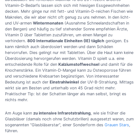
Vitamin-D-Bedarfs lassen sich sich mit hiesigen Essgewohnheiten
decken. Mehr ginge nur mit fett- und Vitamin-D-reichen Fischen wie
Makrelen, die wir aber nicht oft genug zu uns nehmen. In den licht-
und UV-armen
Wintermonaten
(Ausnahme Schneelandschaften in
den Bergen) und häufig zu tief stehender Sonne empfehlen Ärzte,
Vitamin D über Tabletten zuzuführen, um einen Mangel zu
verhindern.
800 Internationale Einheiten (IE) täglich
genügen. Es
kann nämlich auch überdosiert werden und dann Schäden
hervorrufen. Dies gelingt nur mit Tabletten. Über die Haut kann keine
Überdosierung hervorgerufen werden. Vitamin D spielt u.a. eine
entscheidende Rolle für den
Kalziumstoffwechsel
und damit für die
Knochenstärke. Ein Vitamin-D-Mangel kann zu Osteoporose führen
und verschiedene Krebsarten begünstigen. Von interessanter
Bedeutung ist auch der
Einstrahlwinkel
der UV-B-Strahlung. Mittags
wirkt sie am Besten und unterhalb von 45 Grad nicht mehr.
Praktischer Tip: Ist der Schatten länger als man selbst, bringt es
nichts mehr.
Am Auge kann
zu intensive Infrarotstrahlung
, wie sie früher die
Glasbläser (damals noch ohne Schutzbrillen) ausgesetzt waren, zum
sogenannten “Glasbläserstar”, einer Sonderform des
Grauen Stars
,
führen.