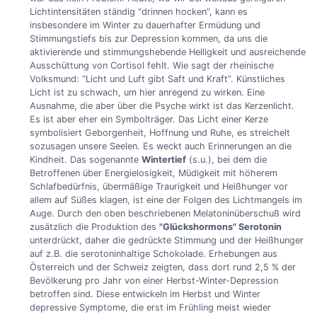
Lichtintensitäten ständig “drinnen hocken”, kann es
insbesondere im Winter zu dauerhafter Ermüdung und
Stimmungstiefs bis zur Depression kommen, da uns die
aktivierende und stimmungshebende Helligkeit und ausreichende
Ausschüttung von Cortisol fehlt. Wie sagt der rheinische
Volksmund: “Licht und Luft gibt Saft und Kraft”. Künstliches
Licht ist zu schwach, um hier anregend zu wirken. Eine
Ausnahme, die aber über die Psyche wirkt ist das Kerzenlicht.
Es ist aber eher ein Symbolträger. Das Licht einer Kerze
symbolisiert Geborgenheit, Hoffnung und Ruhe, es streichelt
sozusagen unsere Seelen. Es weckt auch Erinnerungen an die
Kindheit. Das sogenannte
Wintertief
(s.u.), bei dem die
Betroffenen über Energielosigkeit, Müdigkeit mit höherem
Schlafbedürfnis, übermäßige Traurigkeit und Heißhunger vor
allem auf Süßes klagen, ist eine der Folgen des Lichtmangels im
Auge. Durch den oben beschriebenen Melatoninüberschuß wird
zusätzlich die Produktion des
"Glückshormons" Serotonin
unterdrückt, daher die gedrückte Stimmung und der Heißhunger
auf z.B. die serotoninhaltige Schokolade. Erhebungen aus
Österreich und der Schweiz zeigten, dass dort rund 2,5 % der
Bevölkerung pro Jahr von einer Herbst-Winter-Depression
betroffen sind. Diese entwickeln im Herbst und Winter
depressive Symptome, die erst im Frühling meist wieder