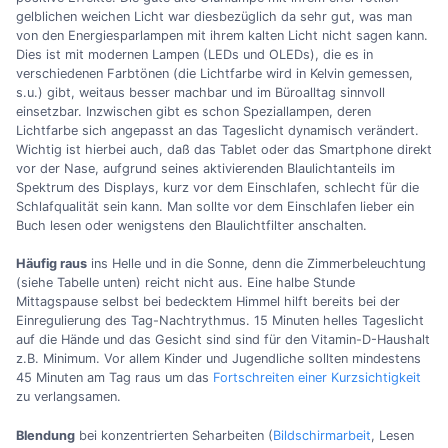
gelblichen weichen Licht war diesbezüglich da sehr gut, was man
von den Energiesparlampen mit ihrem kalten Licht nicht sagen kann.
Dies ist mit modernen Lampen (LEDs und OLEDs), die es in
verschiedenen Farbtönen (die Lichtfarbe wird in Kelvin gemessen,
s.u.) gibt, weitaus besser machbar und im Büroalltag sinnvoll
einsetzbar. Inzwischen gibt es schon Speziallampen, deren
Lichtfarbe sich angepasst an das Tageslicht dynamisch verändert.
Wichtig ist hierbei auch, daß das Tablet oder das Smartphone direkt
vor der Nase, aufgrund seines aktivierenden Blaulichtanteils im
Spektrum des Displays, kurz vor dem Einschlafen, schlecht für die
Schlafqualität sein kann. Man sollte vor dem Einschlafen lieber ein
Buch lesen oder wenigstens den Blaulichtfilter anschalten.
Häufig raus
ins Helle und in die Sonne, denn die Zimmerbeleuchtung
(siehe Tabelle unten) reicht nicht aus. Eine halbe Stunde
Mittagspause selbst bei bedecktem Himmel hilft bereits bei der
Einregulierung des Tag-Nachtrythmus. 15 Minuten helles Tageslicht
auf die Hände und das Gesicht sind sind für den Vitamin-D-Haushalt
z.B. Minimum. Vor allem Kinder und Jugendliche sollten mindestens
45 Minuten am Tag raus um das
Fortschreiten einer Kurzsichtigkeit
zu verlangsamen.
Blendung
bei konzentrierten Seharbeiten (
Bildschirmarbeit
, Lesen