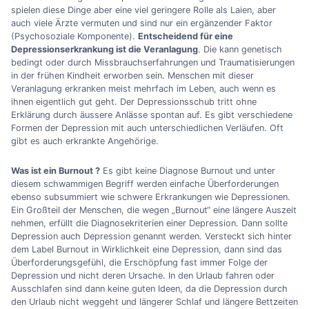
spielen diese Dinge aber eine viel geringere Rolle als Laien, aber
auch viele Ärzte vermuten und sind nur ein ergänzender Faktor
(Psychosoziale Komponente).
Entscheidend für eine
Depressionserkrankung ist die Veranlagung
. Die kann genetisch
bedingt oder durch Missbrauchserfahrungen und Traumatisierungen
in der frühen Kindheit erworben sein. Menschen mit dieser
Veranlagung erkranken meist mehrfach im Leben, auch wenn es
ihnen eigentlich gut geht. Der Depressionsschub tritt ohne
Erklärung durch äussere Anlässe spontan auf. Es gibt verschiedene
Formen der Depression mit auch unterschiedlichen Verläufen. Oft
gibt es auch erkrankte Angehörige.
Was ist ein Burnout ?
Es gibt keine Diagnose Burnout und unter
diesem schwammigen Begriff werden einfache Überforderungen
ebenso subsummiert wie schwere Erkrankungen wie Depressionen.
Ein Großteil der Menschen, die wegen „Burnout“ eine längere Auszeit
nehmen, erfüllt die Diagnosekriterien einer Depression. Dann sollte
Depression auch Depression genannt werden. Versteckt sich hinter
dem Label Burnout in Wirklichkeit eine Depression, dann sind das
Überforderungsgefühl, die Erschöpfung fast immer Folge der
Depression und nicht deren Ursache. In den Urlaub fahren oder
Ausschlafen sind dann keine guten Ideen, da die Depression durch
den Urlaub nicht weggeht und längerer Schlaf und längere Bettzeiten