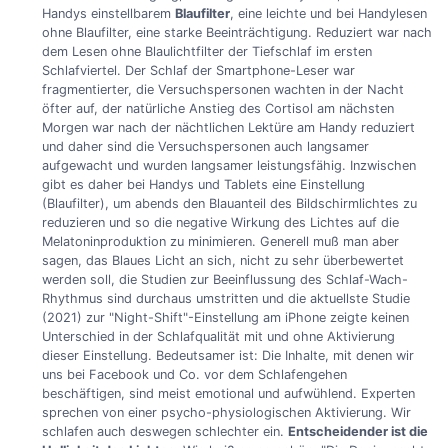
Handys einstellbarem
Blaufilter
, eine leichte und bei Handylesen
ohne Blaufilter, eine starke Beeinträchtigung. Reduziert war nach
dem Lesen ohne Blaulichtfilter der Tiefschlaf im ersten
Schlafviertel. Der Schlaf der Smartphone-Leser war
fragmentierter, die Versuchspersonen wachten in der Nacht
öfter auf, der natürliche Anstieg des Cortisol am nächsten
Morgen war nach der nächtlichen Lektüre am Handy reduziert
und daher sind die Versuchspersonen auch langsamer
aufgewacht und wurden langsamer leistungsfähig. Inzwischen
gibt es daher bei Handys und Tablets eine Einstellung
(Blaufilter), um abends den Blauanteil des Bildschirmlichtes zu
reduzieren und so die negative Wirkung des Lichtes auf die
Melatoninproduktion zu minimieren. Generell muß man aber
sagen, das Blaues Licht an sich, nicht zu sehr überbewertet
werden soll, die Studien zur Beeinflussung des Schlaf-Wach-
Rhythmus sind durchaus umstritten und die aktuellste Studie
(2021) zur "Night-Shift"-Einstellung am iPhone zeigte keinen
Unterschied in der Schlafqualität mit und ohne Aktivierung
dieser Einstellung. Bedeutsamer ist: Die Inhalte, mit denen wir
uns bei Facebook und Co. vor dem Schlafengehen
beschäftigen, sind meist emotional und aufwühlend. Experten
sprechen von einer psycho-physiologischen Aktivierung. Wir
schlafen auch deswegen schlechter ein.
Entscheidender ist die