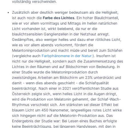
vollständig verschwinden.
Zusätzlich aber deutlich weniger bedeutsam als die Helligkeit,
ist auch noch die
Farbe des Lichtes
. Ein hoher Blaulichtanteil,
wie er vor allem vormittags und Mittags im hellen natürlichen
Licht vorhanden ist, wirkt belebend, da nur er die
blaulichtsensiblen Ganglienzellen in der Netzhaut anregt.
Gedämpftes, also weniger helles und dazu eher rötliches Licht,
wie es vor allem abends vorkommt, fördert die
Melantoninproduktion und macht müde und bereit zum Schlafen
(vergleiche auch
Farbphänomene in der Natur:
). Insofern ist
nicht nur die Helligkeit, sondern auch die Zusammensetzung des
Lichtes in den Räumen und auf Bildschirmen von Bedeutung. In
einer Studie wurde die Melatoninproduktion durch
zweistündiges Arbeiten am Bildschirm um 23% unterdrückt und
damit - wenn dies abends geschieht - die Schlafqualität
beeinträchtigt. Nach einer in 2021 veröffentlichten Studie aus
Österreich zeigte sich, wenn helles Licht in die Augen dringt,
wird die Produktion von Melatonin gehemmt, der Schlaf-Wach-
Rhythmus verschiebt sich. Am stärksten sei dieser Effekt bei
blauem Licht um 450 Nanometer, langwelliges rotes Licht wirke
sich hingegen nicht auf die Melatonin-Produktion aus. Das
Endergebnis der Studie war: Bei Lesen eines Buches erfolgte
keine Beeinträchtigung, bei längerem Handylesen, mit den in