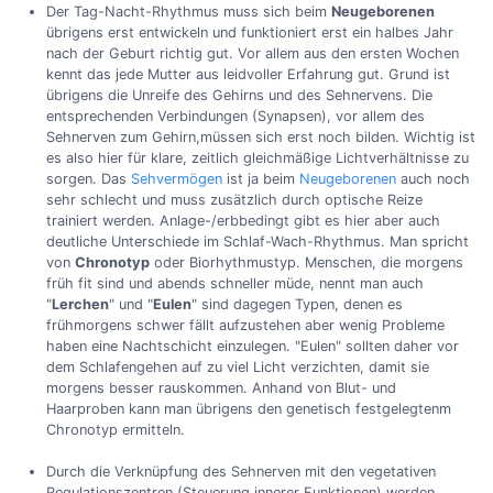
Der Tag-Nacht-Rhythmus muss sich beim
Neugeborenen
übrigens erst entwickeln und funktioniert erst ein halbes Jahr
nach der Geburt richtig gut. Vor allem aus den ersten Wochen
kennt das jede Mutter aus leidvoller Erfahrung gut. Grund ist
übrigens die Unreife des Gehirns und des Sehnervens. Die
entsprechenden Verbindungen (Synapsen), vor allem des
Sehnerven zum Gehirn,müssen sich erst noch bilden. Wichtig ist
es also hier für klare, zeitlich gleichmäßige Lichtverhältnisse zu
sorgen. Das
Sehvermögen
ist ja beim
Neugeborenen
auch noch
sehr schlecht und muss zusätzlich durch optische Reize
trainiert werden. Anlage-/erbbedingt gibt es hier aber auch
deutliche Unterschiede im Schlaf-Wach-Rhythmus. Man spricht
von
Chronotyp
oder Biorhythmustyp. Menschen, die morgens
früh fit sind und abends schneller müde, nennt man auch
"
Lerchen
" und "
Eulen
" sind dagegen Typen, denen es
frühmorgens schwer fällt aufzustehen aber wenig Probleme
haben eine Nachtschicht einzulegen. "Eulen" sollten daher vor
dem Schlafengehen auf zu viel Licht verzichten, damit sie
morgens besser rauskommen. Anhand von Blut- und
Haarproben kann man übrigens den genetisch festgelegtenm
Chronotyp ermitteln.
Durch die Verknüpfung des Sehnerven mit den vegetativen
Regulationszentren (Steuerung innerer Funktionen) werden