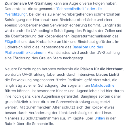
Zu intensive UV-Strahlung
kann am Auge diverse Folgen haben.
Das erste ist die sogenannte
“Schneeblindheit” oder die
“Verblitzung”
, bei der es zu einer vorübergehenden schmerzhaften
Schädigung der Hornhaut- und Bindehautoberfläche und einer
ebenso vorübergehenden Sehverschlechterung kommt. Langfristig
wird durch die UV-bedingte Schädigung des Erbguts der Zellen und
die Überforderung der körpereigenen Reparaturmechanismen das
Flügelfell
und das Krebsrisiko an Lid- und Bindehaut gefördert. Im
Lidbereich sind dies insbesondere das
Basaliom und das
Plattenepithelkarzimom
. Als nächstes wird auch der UV-Strahlung
eine Förderung des Grauen Stars nachgesagt.
Neuere Forschungen betonen weiterhin die
Risiken für die Netzhaut
,
wo durch UV-Strahlung (aber auch durch intensives
blaues Licht
)
die Entwicklung sogenannter “freier Radikale” gefördert wird, die
langfristig zu einer Schädigung, der sogenannten
Makulopathie
führen können. Insbesondere Kinder und Jugendliche sind hier durch
ihre noch ganz klare Augenlinse gefährdet. Säuglinge sollten daher
grundsätzlich keiner direkten Sonneneinstrahlung ausgesetzt
werden. Mit zunehmendem Alter schützt sich der Körper etwas
besser durch Veränderung der Lichtdurchlässigkeit der Linse.
Näheres zu Schutzmaßnahmen s.a. im Kapitel über
Brillen
in der
Rubrik über die Sonnenbrille.