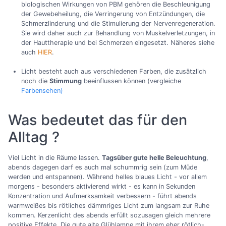
biologischen Wirkungen von PBM gehören die Beschleunigung
der Gewebeheilung, die Verringerung von Entzündungen, die
Schmerzlinderung und die Stimulierung der Nervenregeneration.
Sie wird daher auch zur Behandlung von Muskelverletzungen, in
der Hauttherapie und bei Schmerzen eingesetzt. Näheres siehe
auch
HIER
.
Licht besteht auch aus verschiedenen Farben, die zusätzlich
noch die
Stimmung
beeinflussen können (vergleiche
Farbensehen)
Was bedeutet das für den
Alltag ?
Viel Licht in die Räume lassen.
Tagsüber gute helle Beleuchtung
,
abends dagegen darf es auch mal schummrig sein (zum Müde
werden und entspannen). Während helles blaues Licht - vor allem
morgens - besonders aktivierend wirkt - es kann in Sekunden
Konzentration und Aufmerksamkeit verbessern - führt abends
warmweißes bis rötliches dämmriges Licht zum langsam zur Ruhe
kommen. Kerzenlicht des abends erfüllt sozusagen gleich mehrere
positive Effekte. Die gute alte Glühlampe mit ihrem eher rötlich-