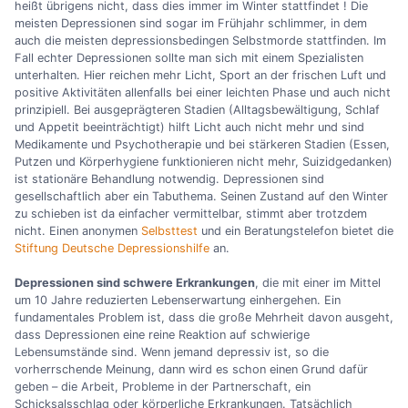
heißt übrigens nicht, dass dies immer im Winter stattfindet ! Die
meisten Depressionen sind sogar im Frühjahr schlimmer, in dem
auch die meisten depressionsbedingen Selbstmorde stattfinden. Im
Fall echter Depressionen sollte man sich mit einem Spezialisten
unterhalten. Hier reichen mehr Licht, Sport an der frischen Luft und
positive Aktivitäten allenfalls bei einer leichten Phase und auch nicht
prinzipiell. Bei ausgeprägteren Stadien (Alltagsbewältigung, Schlaf
und Appetit beeinträchtigt) hilft Licht auch nicht mehr und sind
Medikamente und Psychotherapie und bei stärkeren Stadien (Essen,
Putzen und Körperhygiene funktionieren nicht mehr, Suizidgedanken)
ist stationäre Behandlung notwendig. Depressionen sind
gesellschaftlich aber ein Tabuthema. Seinen Zustand auf den Winter
zu schieben ist da einfacher vermittelbar, stimmt aber trotzdem
nicht. Einen anonymen
Selbsttest
und ein Beratungstelefon bietet die
Stiftung Deutsche Depressionshilfe
an.
Depressionen sind schwere Erkrankungen
, die mit einer im Mittel
um 10 Jahre reduzierten Lebenserwartung einhergehen. Ein
fundamentales Problem ist, dass die große Mehrheit davon ausgeht,
dass Depressionen eine reine Reaktion auf schwierige
Lebensumstände sind. Wenn jemand depressiv ist, so die
vorherrschende Meinung, dann wird es schon einen Grund dafür
geben – die Arbeit, Probleme in der Partnerschaft, ein
Schicksalsschlag oder körperliche Erkrankungen. Tatsächlich