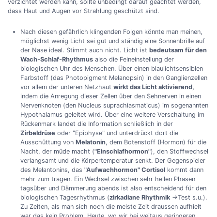
verzichtet werden kann, sollte unbedingt darauf geachtet werden,
dass Haut und Augen vor Strahlung geschützt sind.
Nach diesen gefährlich klingenden Folgen könnte man meinen,
möglichst wenig Licht sei gut und ständig eine Sonnenbrille auf
der Nase ideal. Stimmt auch nicht. Licht ist
bedeutsam für den
Wach-Schlaf-Rhythmus
also die Feineinstellung der
biologischen Uhr des Menschen. Über einen blaulichtsensiblen
Farbstoff (das Photopigment Melanopsin) in den Ganglienzellen
vor allem der unteren Netzhaut
wirkt das Licht aktivierend,
indem die Anregung dieser Zellen über den Sehnerven in einen
Nervenknoten (den Nucleus suprachiasmaticus) im sogenannten
Hypothalamus geleitet wird. Über eine weitere Verschaltung im
Rückenmark landet die Information schließlich in der
Zirbeldrüse
oder "Epiphyse" und unterdrückt dort die
Ausschüttung von
Melatonin
, dem Botenstoff (Hormon) für die
Nacht, der müde macht (
"Einschlafhormon"
), den Stoffwechsel
verlangsamt und die Körpertemperatur senkt. Der Gegenspieler
des Melantonins, das
"Aufwachhormon" Cortisol
kommt dann
mehr zum tragen. Ein Wechsel zwischen sehr hellen Phasen
tagsüber und Dämmerung abends ist also entscheidend für den
biologischen Tagesrhythmus (
zirkadiane Rhythmik
->Test s.u.).
Zu Zeiten, als man sich noch die meiste Zeit draussen aufhielt
war das kein Problem. Heute, wo wir bei weitaus geringeren