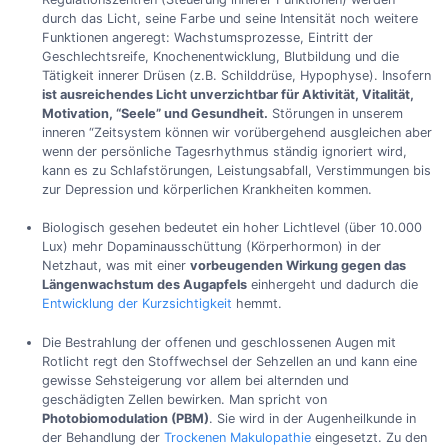
durch das Licht, seine Farbe und seine Intensität noch weitere
Funktionen angeregt: Wachstumsprozesse, Eintritt der
Geschlechtsreife, Knochenentwicklung, Blutbildung und die
Tätigkeit innerer Drüsen (z.B. Schilddrüse, Hypophyse). Insofern
ist ausreichendes Licht unverzichtbar für Aktivität, Vitalität,
Motivation, “Seele” und Gesundheit.
Störungen in unserem
inneren “Zeitsystem können wir vorübergehend ausgleichen aber
wenn der persönliche Tagesrhythmus ständig ignoriert wird,
kann es zu Schlafstörungen, Leistungsabfall, Verstimmungen bis
zur Depression und körperlichen Krankheiten kommen.
Biologisch gesehen bedeutet ein hoher Lichtlevel (über 10.000
Lux) mehr Dopaminausschüttung (Körperhormon) in der
Netzhaut, was mit einer
vorbeugenden Wirkung gegen das
Längenwachstum des Augapfels
einhergeht und dadurch die
Entwicklung der Kurzsichtigkeit
hemmt.
Die Bestrahlung der offenen und geschlossenen Augen mit
Rotlicht regt den Stoffwechsel der Sehzellen an und kann eine
gewisse Sehsteigerung vor allem bei alternden und
geschädigten Zellen bewirken. Man spricht von
Photobiomodulation (PBM)
. Sie wird in der Augenheilkunde in
der Behandlung der
Trockenen Makulopathie
eingesetzt. Zu den