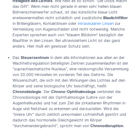
Helligkeit des Lichtes
. Wie heiß es so schön: "Die Dosis macht
das Gift". Wenn man nicht gerade in einen sehr hellen blauen
Bühnenschienwerfer schaut, ist das künstliche blaue Licht
erwiesenermaßen nicht schädlich und zusätzliche
Blaulichtfilter
in Brillengläsern, Kontaktlinsen oder
intraokularen Linsen
zur
Vermeidung von Augenschäden sind nicht notwendig. Manche
Experten sprechen auch von "blauem Blödsinn" bezüglich der
Blaufilter in den Linsen. Bei ultraviolettem Licht ist das ganz
anders. Hier muß ein gewisser Schutz sein.
Das
Steuerzentrum
in dem alle Informationen aus allen an der
Wachheitsregulation beteiligten Zentren zusammenlaufen ist der
“suprachiasmatische Nucleus”, eine reiskorngroße Versammlung
von 20.000 Hirnzellen im vorderen Teil des Gehirns. Die
Wissenschaft, die sich mit den Wirkungen des Lichtes auf den
Körper und seine biologische Uhr beschäftigt, heißt
Chronobiologie
. Der
Chrono-Ophthalmologe
verbindet die
Chronobiologie mit der Ophthalmologie (Lehre von der
Augenheilkunde) und hat zum Ziel die zirkadianen Rhythmen in
Auge und Netzhaut zu erkennen und darzustellen. Wird die
"innere Uhr" durch zeitlich unnormalen Lichteinfluß gestört und
dadurch das hormonelle Gleichgewicht im Körper
"durcheinandergebracht", spricht man von
Chronodisruption
.