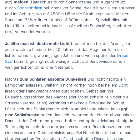
etc)
meiden
. Hautschutz durch Sonnencreme und Augenschutz
durch
Sonnenbrillen
bei intensiver Sonne, dies gilt vor allem am Meer
und im Gebirge, wo auf 2500m Höhe die Strahlungsintensität der
Sonne um 33% stärker ist als auf 300m Höhe. . Spezialbrillen mit
Lichtfiltern sollten bei industriellen Arbeiten (Schweißen, Hochofen
etc.) verwendet werden.
Je älter man ist, desto mehr Licht
braucht man bei der Arbeit, um
auch wach zu bleiben. Mit 50 Jahren ist das Auge nur halb so
lichtempfindlich, wie in jungen Jahren und wenn später der
Graue
Star
kommt, gelangt noch weniger Licht auf die sowieso schon
weniger lichtempfindliche Netzhaut.
Nachts
zum Schlafen absolute Dunkelheit
und nicht nachts ein
Lämpchen anlassen. Weiterhin nicht vorher noch bei hellem Licht
lesen oder Handynachrichten durchgehen. Selbst geringe
Beleuchtungsstärken des Nachts (der Mond scheint rein oder die
Strassenlaterne ist an) verhindern maximale Erholung im Schlaf.
Lässt sich das Schlafzimmer nicht komplett abdunkeln, kann
ggf.
eine Schlafmaske
helfen das Licht während der Nacht abzudunkeln.
Dann ist das Gehirn morgens erholter und optimal leistungsfähig. In
Tests zeigten sich dann morgens verbesserte Reaktionszeiten und
eine verbesserte Gedächtnisleistung. Bei Nachtdiensten sollte man
eher versuchen “vorzuschlafen” und nach dem Dienst sich dem